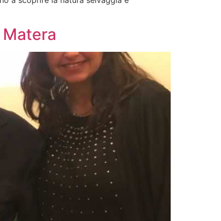
sino a scoprire la natura selvaggia e
a Matera