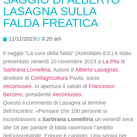
LASAGNA SULLA
FALDA FREATICA
11/11/2023
9:20 am
Il saggio “La cura della falda” (Astrolabio Ed.) è stato
presentato venerdì 10 novembre 2023 a
La Pila
di
Sartirana Lomellina
. Autore è
Alberto Lasagnas
,
direttore di
Confagricoltura
Pavia, socio
#ecomuseo.
In apertura il saluto di
Francesco
Berzero
, presidente
#ecomuseo.
Questo il commento di Lasagna al termine
dell’incontro: «Pensare che 100 persone si
incontrassero a
Sartirana Lomellina
un venerdì sera
alle 18 per parlare di falda rasentava l’ambito
dell’improbabile. Eppure è capitato. Una serata per