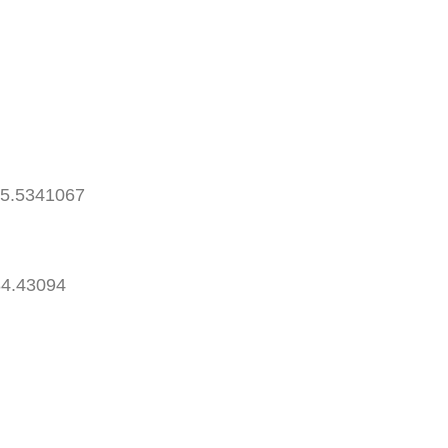
35.5341067
84.43094