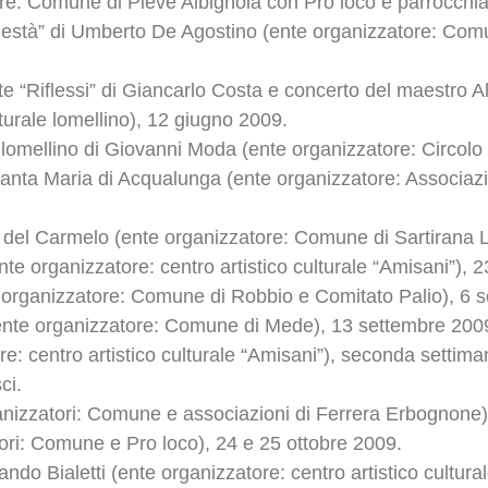
tore: Comune di Pieve Albignola con Pro loco e parrocchi
podestà” di Umberto De Agostino (ente organizzatore: Com
ite “Riflessi” di Giancarlo Costa e concerto del maestro 
turale lomellino), 12 giugno 2009.
n lomellino di Giovanni Moda (ente organizzatore: Circolo 
 Santa Maria di Acqualunga (ente organizzatore: Associaz
 del Carmelo (ente organizzatore: Comune di Sartirana L
organizzatore: centro artistico culturale “Amisani”), 
 organizzatore: Comune di Robbio e Comitato Palio), 6 
(ente organizzatore: Comune di Mede), 13 settembre 200
re: centro artistico culturale “Amisani”), seconda settima
ci.
nizzatori: Comune e associazioni di Ferrera Erbognone),
atori: Comune e Pro loco), 24 e 25 ottobre 2009.
do Bialetti (ente organizzatore: centro artistico cultur