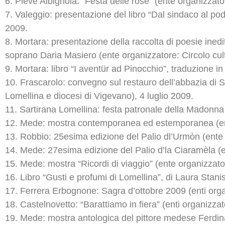
6. Pieve Albignola: “Festa delle rose” (ente organizza
7. Valeggio: presentazione del libro “Dal sindaco al 
2009.
8. Mortara: presentazione della raccolta di poesie ined
soprano Daria Masiero (ente organizzatore: Circolo cul
9. Mortara: libro “I aventür ad Pinocchio”, traduzione i
10. Frascarolo: convegno sul restauro dell’abbazia di
Lomellina e diocesi di Vigevano), 4 luglio 2009.
11. Sartirana Lomellina: festa patronale della Madonna
12. Mede: mostra contemporanea ed estemporanea (ente 
13. Robbio: 25esima edizione del Palio dl’Urmòn (ente
14. Mede: 27esima edizione del Palio d’la Ciaramèla 
15. Mede: mostra “Ricordi di viaggio” (ente organizzato
16. Libro “Gusti e profumi di Lomellina”, di Laura Stanis
17. Ferrera Erbognone: Sagra d’ottobre 2009 (enti orga
18. Castelnovetto: “Barattiamo in fiera” (enti organizz
19. Mede: mostra antologica del pittore medese Ferdinan