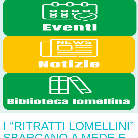
I “RITRATTI LOMELLINI”
SBARCANO A MEDE E