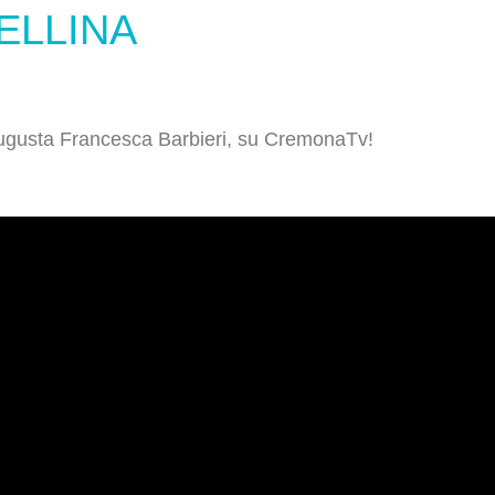
ELLINA
Augusta Francesca Barbieri, su CremonaTv!