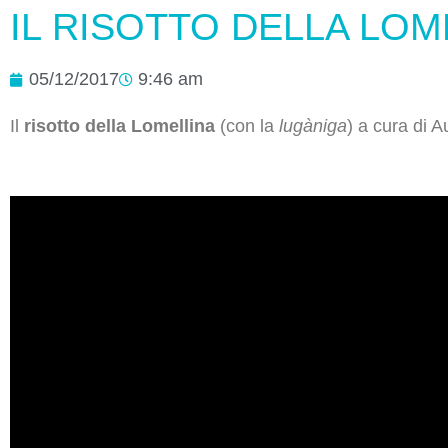
IL RISOTTO DELLA LOM
05/12/2017
9:46 am
Il
risotto della Lomellina
(con la
lugàniga
) a cura di 