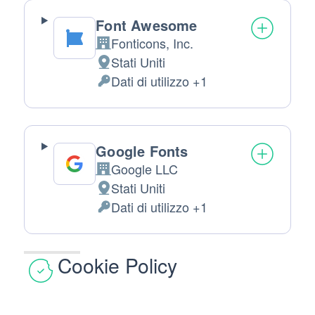
Font Awesome
Fonticons, Inc.
Azienda:
Stati Uniti
Luogo
Dati di utilizzo +1
del
Dati
trattamento:
Personali
trattati:
Google Fonts
Google LLC
Azienda:
Stati Uniti
Luogo
Dati di utilizzo +1
del
Dati
trattamento:
Personali
trattati:
Cookie Policy