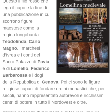
Questo il filo rosso che
lega il capo e la fine di
una pubblicazione in cui
scorrono figure
maestose come la
regina longobarda
Teodolinda
,
Carlo
Magno
, i marchesi
d’Ivrea e i conti del
Sacro Palazzo di
Pavia
e di
Lomello
,
Federico
Barbarossa
e i dogi
della Repubblica di
Genova
. Poi ci sono le figure
religiose capaci di fondare ordini monastici che, per
secoli, hanno rappresentato autorevoli e ricchissimi
centri di potere in tutto il Nordovest e oltre.