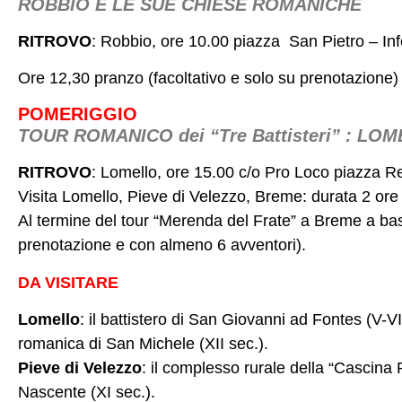
ROBBIO E LE SUE CHIESE ROMANICHE
RITROVO
: Robbio, ore 10.00 piazza San Pietro – In
Ore 12,30 pranzo (facoltativo e solo su prenotazione) c
POMERIGGIO
TOUR ROMANICO dei “Tre Battisteri” : LO
RITROVO
: Lomello, ore 15.00 c/o Pro Loco piazza 
Visita Lomello, Pieve di Velezzo, Breme: durata 2 ore e 
Al termine del tour “Merenda del Frate” a Breme a base d
prenotazione e con almeno 6 avventori).
DA VISITARE
Lomello
: il battistero di San Giovanni ad Fontes (V-V
romanica di San Michele (XII sec.).
Pieve di Velezzo
: il complesso rurale della “Cascina
Nascente (XI sec.).