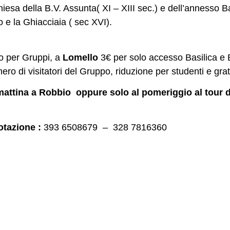
hiesa della B.V. Assunta( XI – XIII sec.) e dell’annesso Bat
io e la Ghiacciaia ( sec XVI).
o per Gruppi, a
Lomello
3€ per solo accesso Basilica e 
 di visitatori del Gruppo, riduzione per studenti e grat
a mattina a Robbio oppure solo al pomeriggio al tour de
otazione :
393 6508679 – 328
7816360