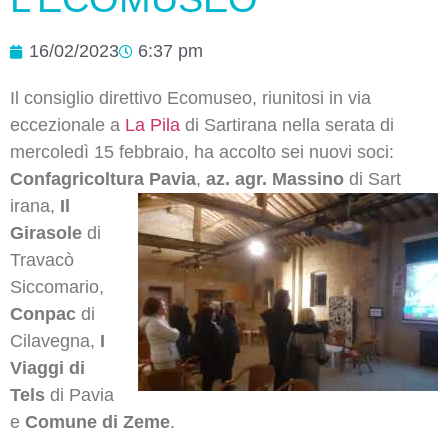
16/02/2023
6:37 pm
Il consiglio direttivo Ecomuseo, riunitosi in via
eccezionale a
La Pila
di Sartirana nella serata di
mercoledì 15 febbraio, ha accolto sei nuovi soci:
Confagricoltura Pavia
,
az. agr. Massino
di Sart
irana,
Il
Girasole
di
Travacò
Siccomario,
Conpac
di
Cilavegna,
I
Viaggi di
Tels
di Pavia
e
Comune di Zeme
.