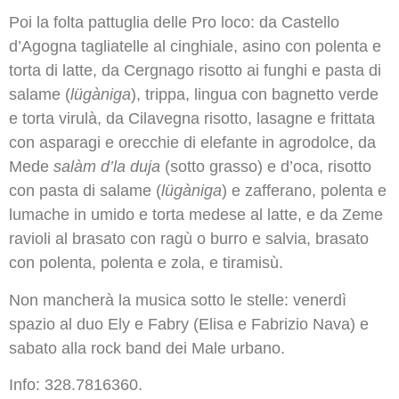
Poi la folta pattuglia delle Pro loco: da Castello
d’Agogna tagliatelle al cinghiale, asino con polenta e
torta di latte, da Cergnago risotto ai funghi e pasta di
salame (
lügàniga
), trippa, lingua con bagnetto verde
e torta virulà, da Cilavegna risotto, lasagne e frittata
con asparagi e orecchie di elefante in agrodolce, da
Mede
salàm d’la duja
(sotto grasso) e d’oca, risotto
con pasta di salame (
lügàniga
) e zafferano, polenta e
lumache in umido e torta medese al latte, e da Zeme
ravioli al brasato con ragù o burro e salvia, brasato
con polenta, polenta e zola, e tiramisù.
Non mancherà la musica sotto le stelle: venerdì
spazio al duo Ely e Fabry (Elisa e Fabrizio Nava) e
sabato alla rock band dei Male urbano.
Info: 328.7816360.