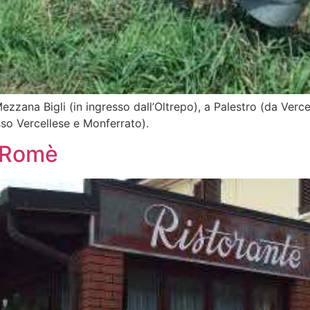
Mezzana Bigli (in ingresso dall’Oltrepo), a Palestro (da Verce
so Vercellese e Monferrato).
i Romè