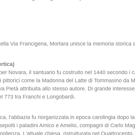
lla Via Francigena, Mortara unisce la memoria storica a 
rtica)
 per Novara, il santuario fu costruito nel 1440 secondo i 
i pittorici come la Madonna del Latte di Tommasino da M
a Pietà attribuita allo stesso autore. Di grande interess
el 773 tra Franchi e Longobardi.
ca, l’abbazia fu riorganizzata in epoca carolingia dopo la 
sepolti i paladini Amico e Amelio, compagni di Carlo Mag
oglienza. L’attuale chiesa, ristrutturata nel Quattrocento