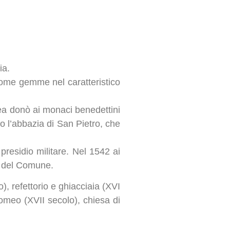
ia.
come gemme nel caratteristico
rea donò ai monaci benedettini
no l’abbazia di San Pietro, che
presidio militare. Nel 1542 ai
e del Comune.
), refettorio e ghiacciaia (XVI
romeo (XVII secolo), chiesa di