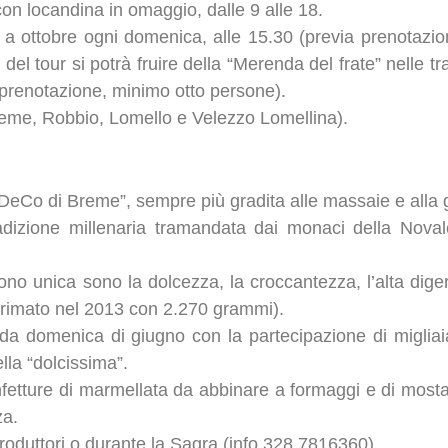
, con locandina in omaggio, dalle 9 alle 18.
o a ottobre ogni domenica, alle 15.30 (previa prenotazion
del tour si potrà fruire della “Merenda del frate” nelle tra
a prenotazione, minimo otto persone).
reme, Robbio, Lomello e Velezzo Lomellina).
 DeCo di Breme”, sempre più gradita alle massaie e alla 
adizione millenaria tramandata dai monaci della Novale
no unica sono la dolcezza, la croccantezza, l’alta digerib
primato nel 2013 con 2.270 grammi).
da domenica di giugno con la partecipazione di migliaia 
lla “dolcissima”.
fetture di marmellata da abbinare a formaggi e di mostar
za.
produttori o durante la Sagra (info 328.7816360).