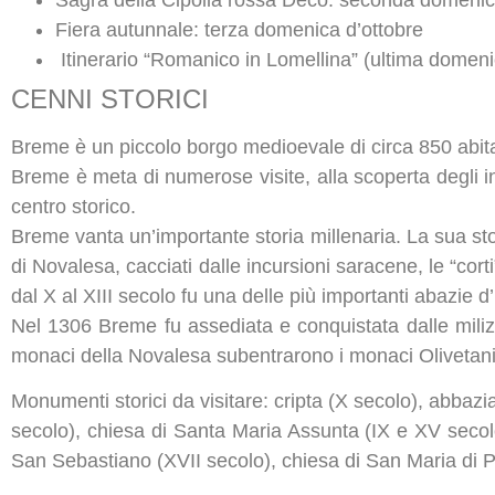
Fiera autunnale: terza domenica d’ottobre
Itinerario “Romanico in Lomellina” (ultima domen
CENNI STORICI
Breme è un piccolo borgo medioevale di circa 850 abitant
Breme è meta di numerose visite, alla scoperta degli 
centro storico.
Breme vanta un’importante storia millenaria. La sua st
di Novalesa, cacciati dalle incursioni saracene, le “cort
dal X al XIII secolo fu una delle più importanti abazie d’
Nel 1306 Breme fu assediata e conquistata dalle milizi
monaci della Novalesa subentrarono i monaci Olivetani
Monumenti storici da visitare: cripta (X secolo), abbazia
secolo), chiesa di Santa Maria Assunta (IX e XV secolo
San Sebastiano (XVII secolo), chiesa di San Maria di Po