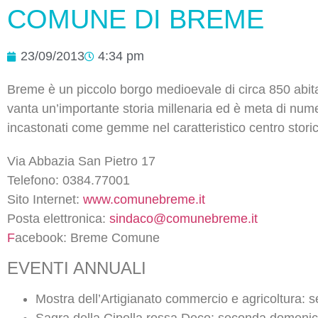
COMUNE DI BREME
23/09/2013
4:34 pm
Breme è un piccolo borgo medioevale di circa 850 abitan
vanta un’importante storia millenaria ed è meta di nume
incastonati come gemme nel caratteristico centro storic
Via Abbazia San Pietro 17
Telefono: 0384.77001
Sito Internet:
www.comunebreme.it
Posta elettronica:
sindaco@comunebreme.it
F
acebook: Breme Comune
EVENTI ANNUALI
Mostra dell’Artigianato commercio e agricoltura:
Sagra della Cipolla rossa Deco: seconda domenic