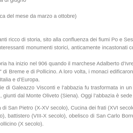
ica del mese da marzo a ottobre)
i ricco di storia, sito alla confluenza dei fiumi Po e Ses
interessanti monumenti storici, anticamente incastonati 
oria ha inizio nel 906 quando il marchese Adalberto d’Iv
i” di Breme e di Pollicino. A loro volta, i monaci edificaro
Italia e d’Europa.
e di Galeazzo Visconti e l’abbazia fu trasformata in un 
, giunti dal Monte Oliveto (Siena). Oggi l’abbazia è sed
 di San Pietro (X-XV secolo), Cucina dei frati (XVI secolo
), battistero (VIII-X secolo), obelisco di San Carlo Bor
llicino (X secolo).