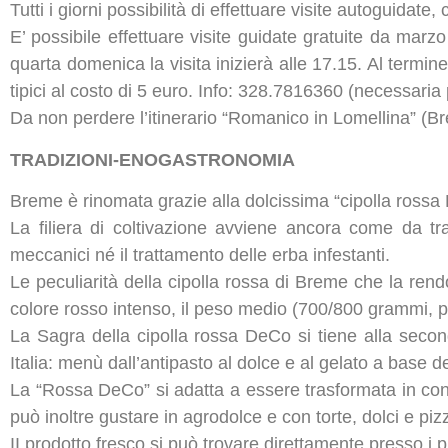
Tutti i giorni possibilità di effettuare visite autoguidate
E’ possibile effettuare visite guidate gratuite da marz
quarta domenica la visita inizierà alle 17.15. Al termine 
tipici al costo di 5 euro. Info: 328.7816360 (necessari
Da non perdere l’itinerario “Romanico in Lomellina” (B
TRADIZIONI-ENOGASTRONOMIA
Breme è rinomata grazie alla dolcissima “cipolla rossa
La filiera di coltivazione avviene ancora come da tr
meccanici né il trattamento delle erba infestanti.
Le peculiarità della cipolla rossa di Breme che la rendo
colore rosso intenso, il peso medio (700/800 grammi, 
La Sagra della cipolla rossa DeCo si tiene alla secon
Italia: menù dall’antipasto al dolce e al gelato a base de
La “Rossa DeCo” si adatta a essere trasformata in con
può inoltre gustare in agrodolce e con torte, dolci e piz
II prodotto fresco si può trovare direttamente presso i 