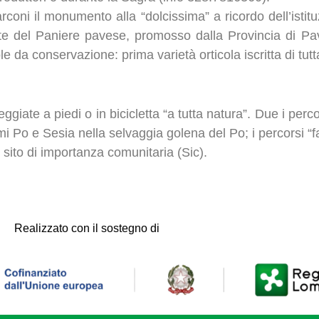
coni il monumento alla “dolcissima” a ricordo dell’istit
arte del Paniere pavese, promosso dalla Provincia di P
cole da conservazione: prima varietà orticola iscritta di t
ggiate a piedi o in bicicletta “a tutta natura”. Due i percor
mi Po e Sesia nella selvaggia golena del Po; i percorsi “fa
 sito di importanza comunitaria (Sic).
Realizzato con il sostegno di