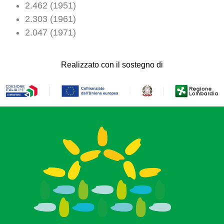
2.462 (1951)
2.303 (1961)
2.047 (1971)
Realizzato con il sostegno di