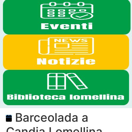
Barceolada a
Candia Lomellina