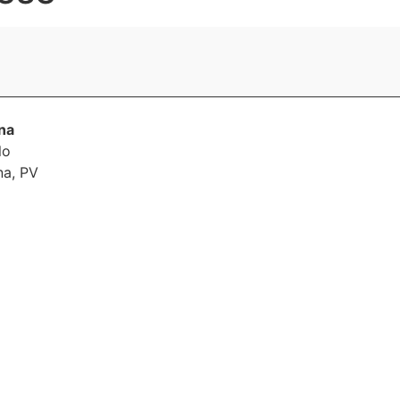
na
lo
na
,
PV