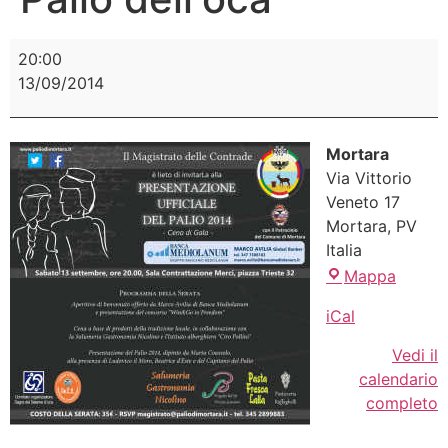
20:00
13/09/2014
Mortara
Via Vittorio
Veneto 17
Mortara
,
PV
Italia
Mappa
iCal
Vedi il
calendario
completo