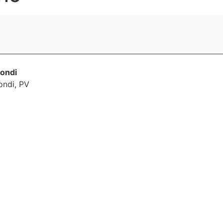
gondi
ondi
,
PV