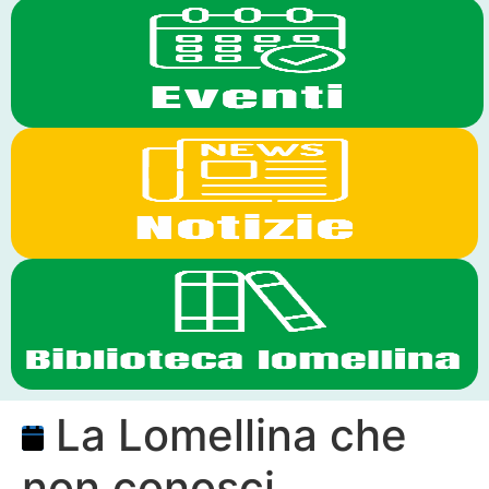
La Lomellina che
non conosci