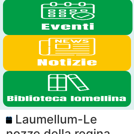
Laumellum-Le
nozze della regina