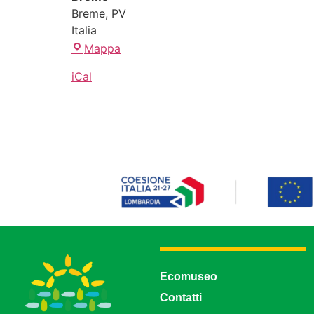
Breme
,
PV
Italia
Mappa
iCal
Ecomuseo
Contatti