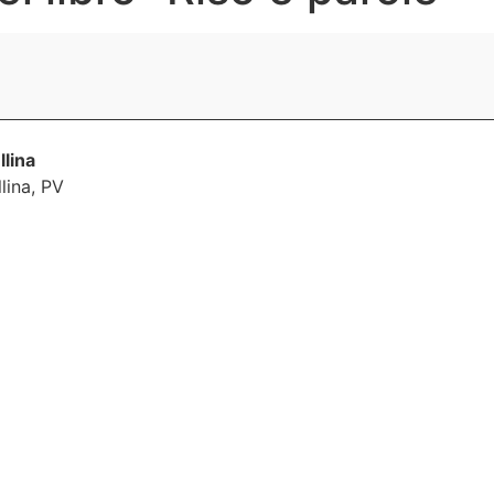
llina
lina
,
PV