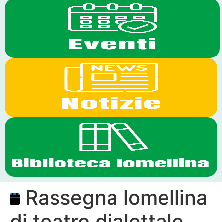
Rassegna lomellina
di teatro dialettale