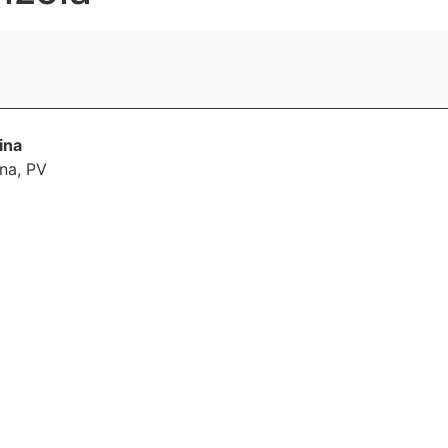
ina
ina
,
PV