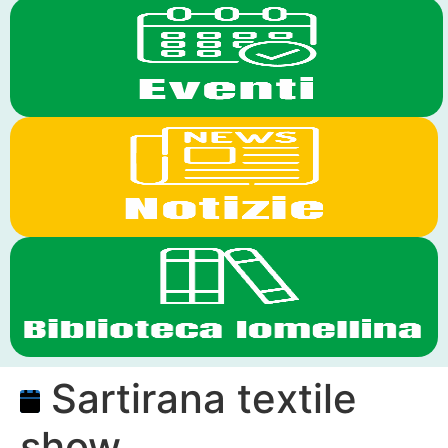
Sartirana textile
show