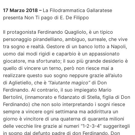
17 Marzo 2018 –
La Filodrammatica Gallaratese
presenta Non Ti pago di E. De Filippo
Il protagonista Ferdinando Quagliolo, è un tipico
personaggio pirandelliano, ambiguo, surreale, che vive
tra sogno e realtà. Gestore di un banco lotto a Napoli,
uomo dai modi rigidi e caparbio è un appassionato
giocatore, ma sfortunato; il suo più grande desiderio è
quello di vincere un terno, però non riesce mai a
realizzare questo suo sogno neppure grazie all’aiuto
di Aglietiello, che è
“l’aiutante magico”
di Don
Ferdinando. Al contrario, il suo impiegato Mario
Bertolini, (innamorato e fidanzato di Stella, figlia di Don
Ferdinando) che non solo interpretando i sogni riesce
sempre a vincere ogni settimana ma addirittura un
giorno è vincitore di una quaterna di quaranta milioni
delle vecchie lire grazie ai numeri “1-2-3-4” suggeritegli
in sogno dal defunto padre di don Ferdinando. Don