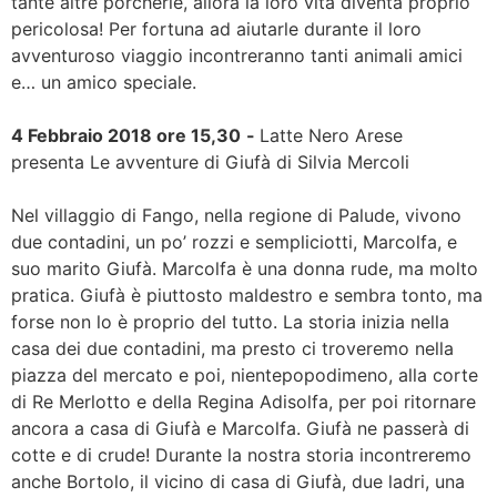
tante altre porcherie, allora la loro vita diventa proprio
pericolosa! Per fortuna ad aiutarle durante il loro
avventuroso viaggio incontreranno tanti animali amici
e… un amico speciale.
4 Febbraio 2018 ore 15,30
-
Latte Nero Arese
presenta Le avventure di Giufà di Silvia Mercoli
Nel villaggio di Fango, nella regione di Palude, vivono
due contadini, un po’ rozzi e sempliciotti, Marcolfa, e
suo marito Giufà. Marcolfa è una donna rude, ma molto
pratica. Giufà è piuttosto maldestro e sembra tonto, ma
forse non lo è proprio del tutto. La storia inizia nella
casa dei due contadini, ma presto ci troveremo nella
piazza del mercato e poi, nientepopodimeno, alla corte
di Re Merlotto e della Regina Adisolfa, per poi ritornare
ancora a casa di Giufà e Marcolfa. Giufà ne passerà di
cotte e di crude! Durante la nostra storia incontreremo
anche Bortolo, il vicino di casa di Giufà, due ladri, una