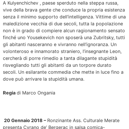
A Kulyenchichev , paese sperduto nella steppa russa,
vive della brava gente che conduce la propria esistenza
senza il minimo supporto dell’intelligenza.
Vittime di una
maledizione vecchia di due secoli, tutta la popolazione
non è in grado di compiere alcun ragionamento sensato
finché uno Yousekevich non sposerà una Zubritsky, tutti
gli abitanti nasceranno e vivranno nell’ignoranza. Un
volonteroso e innamorato straniero, l’insegnante Leon,
cercherà di porre rimedio a tanta dilagante stupidità
risvegliando tutti gli abitanti da un torpore durato
secoli.
Un esilarante commedia che mette in luce fino a
dove può arrivare la stupidità umana.
Regia
di Marco Ongania
20 Gennaio 2018 –
Ronzinante Ass. Culturale Merate
presenta Cyrano de’ Bergerac in salsa comica-