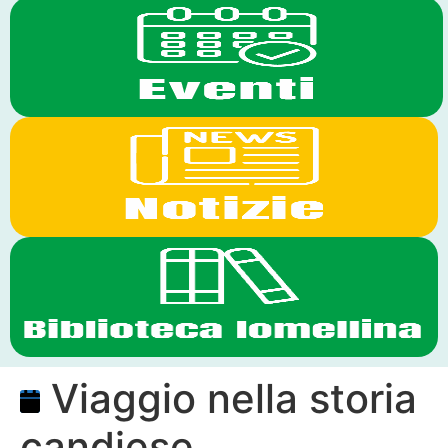
Viaggio nella storia
candiese