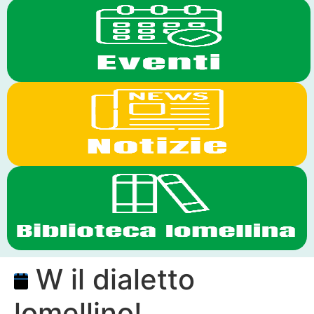
W il dialetto
lomellino!