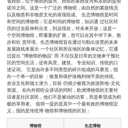
省西部，位于南部的波河、西部的塞西亚河和东部的提契
诺河之间。这是一个广泛的 博物馆，由自然的紧急情况
以及物质和非物质文化的表现组成。 生态博物馆是时间
和空间的博物馆：它是时间的博物馆，知识通 过社区经
历的过去延伸和分支，到达现在，对未来开放；这是一
个空间博物馆，即重要的扩展，您可以在其中停下来、散
步和欣 赏环境。生态博物馆旨在通过勾勒出连贯的未来
发展路线来展示 一个社区和所在地区的集体记忆，它通
过提出 “博物馆的物品” 而 不仅仅是日常的文物来干预社
区的空间生活，还有风景、建筑、 专业知识、传统的口
述证词。 它是由许多不同类型的碎片组成的马赛克，指
向一个单一的目标 ：恢复和保护洛梅利纳平原的传统、
农业文化和领土潜力，目前 仍很少被视为旅游胜地-文化
资源。 在向外部听众讲话的同时，欧洲博物馆的主要对
话者是社区居民，他们不是被动的访客，而是希望成为积
极的享用者。 值得一提的是其中一个最有效的博物馆定
义，指的是传统博 物馆和博物馆的区别：
博物馆
生态博物