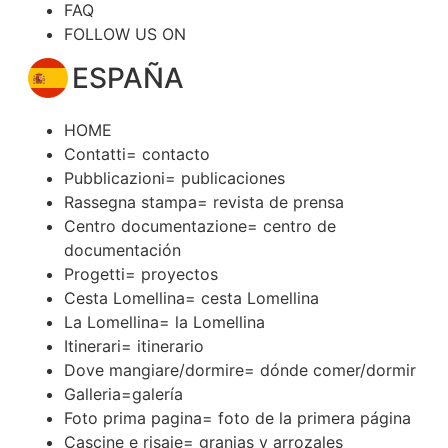
FAQ
FOLLOW US ON
ESPAÑA
HOME
Contatti= contacto
Pubblicazioni= publicaciones
Rassegna stampa= revista de prensa
Centro documentazione= centro de
documentación
Progetti= proyectos
Cesta Lomellina= cesta Lomellina
La Lomellina= la Lomellina
Itinerari= itinerario
Dove mangiare/dormire= dónde comer/dormir
Galleria=galería
Foto prima pagina= foto de la primera página
Cascine e risaie= granjas y arrozales