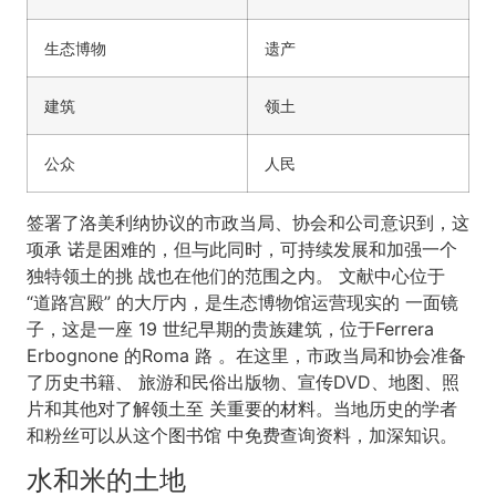
生态博物
遗产
建筑
领土
公众
人民
签署了洛美利纳协议的市政当局、协会和公司意识到，这
项承 诺是困难的，但与此同时，可持续发展和加强一个
独特领土的挑 战也在他们的范围之内。 文献中心位于
“道路宫殿” 的大厅内，是生态博物馆运营现实的 一面镜
子，这是一座 19 世纪早期的贵族建筑，位于Ferrera
Erbognone 的Roma 路 。在这里，市政当局和协会准备
了历史书籍、 旅游和民俗出版物、宣传DVD、地图、照
片和其他对了解领土至 关重要的材料。当地历史的学者
和粉丝可以从这个图书馆 中免费查询资料，加深知识。
水和米的土地