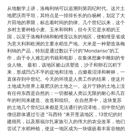
从地貌学上讲，洛梅利纳可以追溯到第四纪时代。这片土
地肥沃而平坦，其特点是一排排长长的白杨树，划定了大
片田地的界限，标志着时间的韵律。几个世纪以来，这个
乡村主要种植小麦、玉米和饲料，但今天它是水稻的王
国，以至于洛梅利纳和帕维亚以东的地区，使帕维亚省成
为意大利和欧洲的主要水稻生产地。大米是一种塑造洛梅
利纳的产品，特别是通过数以千计的”Mondariso”的工
作，由于令人难忘的书籍和电影，在集体想象中雕刻的专
业人物。 最初，该地区被山洪塑造，沙子和卵石沉积下
来，形成凹凸不平的盆地和洼地，点缀着沼泽和树林，一
直保存到中世纪。今天的环境是人类工作的结果，使这片
土地成为世界上最肥沃的土地之一。这片宁静的土地上没
有任何东西是自然的：一切都被人类以无限的耐心和几百
年的时间来建造、改造和组织。 在自然界中，这块复苏
的土地几个世纪以来都是无法通行的沼泽地，但中世纪的
僧侣群体通过引进 “马西特 “来开垦该地区，13世纪的封
建殖民，以及斯福尔扎家族引入的伟大的农业改革，他们
尝试了水稻种植，使这一地区成为一块镶嵌着丰富谷物的