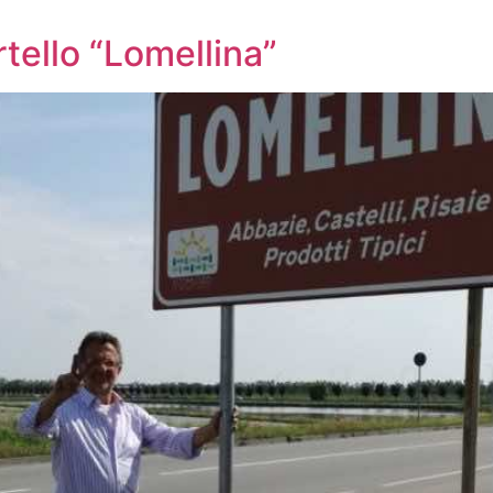
tello “Lomellina”