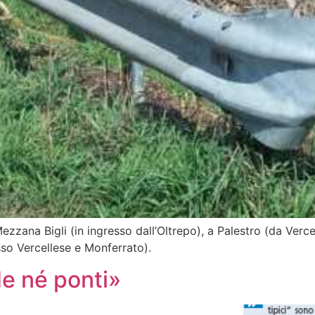
Mezzana Bigli (in ingresso dall’Oltrepo), a Palestro (da Verce
so Vercellese e Monferrato).
e né ponti»