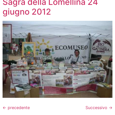
Sagra della Lomellina 24
giugno 2012
←
precedente
Successivo
→