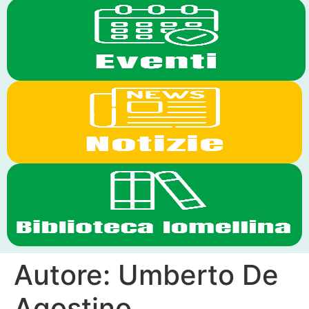
Autore:
Umberto De
Agostino