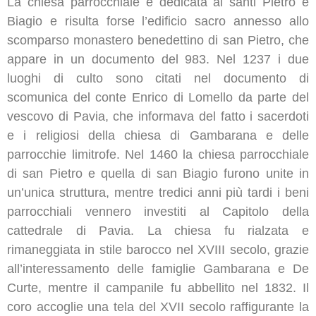
La chiesa parrocchiale è dedicata ai santi Pietro e
Biagio e risulta forse l’edificio sacro annesso allo
scomparso monastero benedettino di san Pietro, che
appare in un documento del 983. Nel 1237 i due
luoghi di culto sono citati nel documento di
scomunica del conte Enrico di Lomello da parte del
vescovo di Pavia, che informava del fatto i sacerdoti
e i religiosi della chiesa di Gambarana e delle
parrocchie limitrofe. Nel 1460 la chiesa parrocchiale
di san Pietro e quella di san Biagio furono unite in
un’unica struttura, mentre tredici anni più tardi i beni
parrocchiali vennero investiti al Capitolo della
cattedrale di Pavia. La chiesa fu rialzata e
rimaneggiata in stile barocco nel XVIII secolo, grazie
all’interessamento delle famiglie Gambarana e De
Curte, mentre il campanile fu abbellito nel 1832. Il
coro accoglie una tela del XVII secolo raffigurante la