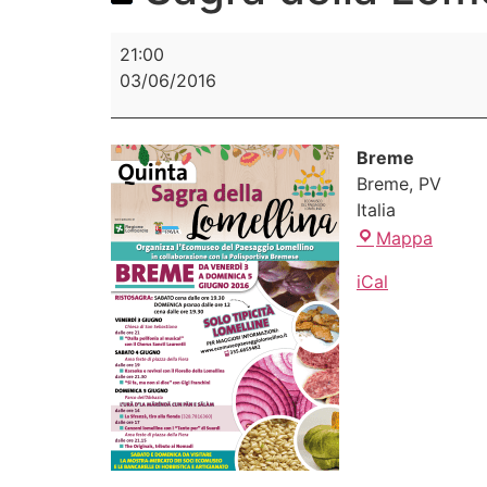
21:00
03/06/2016
Breme
Breme
,
PV
Italia
Mappa
iCal