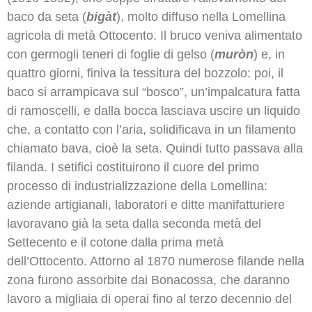
baco da seta (
bigàt
), molto diffuso nella Lomellina
agricola di metà Ottocento. Il bruco veniva alimentato
con germogli teneri di foglie di gelso (
muròn
) e, in
quattro giorni, finiva la tessitura del bozzolo: poi, il
baco si arrampicava sul “bosco”, un’impalcatura fatta
di ramoscelli, e dalla bocca lasciava uscire un liquido
che, a contatto con l’aria, solidificava in un filamento
chiamato bava, cioè la seta. Quindi tutto passava alla
filanda. I setifici costituirono il cuore del primo
processo di industrializzazione della Lomellina:
aziende artigianali, laboratori e ditte manifatturiere
lavoravano già la seta dalla seconda metà del
Settecento e il cotone dalla prima metà
dell’Ottocento. Attorno al 1870 numerose filande nella
zona furono assorbite dai Bonacossa, che daranno
lavoro a migliaia di operai fino al terzo decennio del