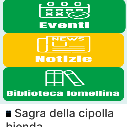
Sagra della cipolla
bionda