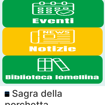
Sagra della
porchetta