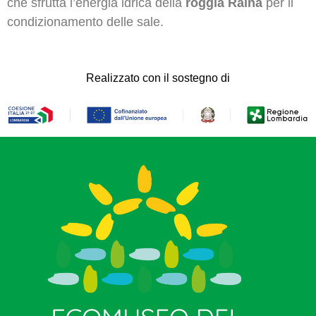
che sfrutta l’energia idrica della
roggia Raina
per il
condizionamento delle sale.
Realizzato con il sostegno di