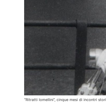
“Ritratti lomellini”, cinque mesi di incontri stor