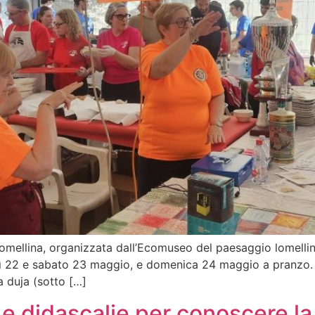
 Lomellina, organizzata dall’Ecomuseo del paesaggio lomell
rdì 22 e sabato 23 maggio, e domenica 24 maggio a pranzo. 
a duja (sotto […]
 e didascalie per conoscere la